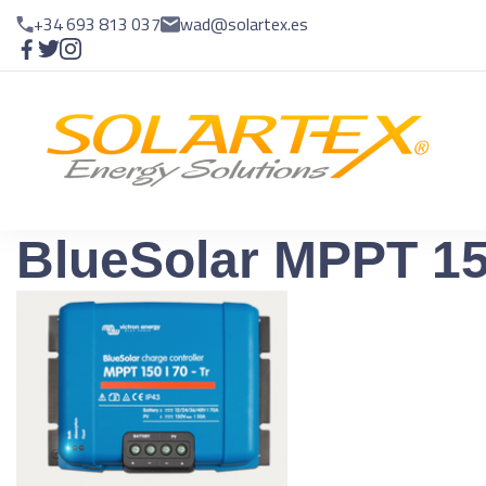
+34 693 813 037
wad@solartex.es
E
En
BlueSolar MPPT 15