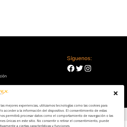
Síguenos:
Facebook
Twitter
Instagram
ción
 las mejores experiencias, utilizamos tecnologías como las cookies para
o acceder a la información del dispositivo. El consentimiento de estas
Condiciones
 nos permitirá procesar datos como el comportamiento de navegación o las
ones únicas en este sitio. No consentir o retirar el consentimiento, puede
tivamente a ciertas características y funciones.