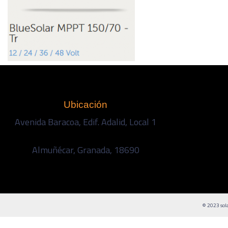
Ubicación
Avenida Baracoa, Edif. Adalid, Local 1
Almuñécar, Granada, 18690
© 2023 sola