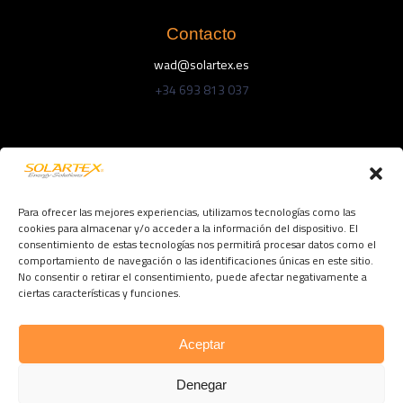
Contacto
wad@solartex.es
+34 693 813 037
Enlaces
Fotovoltaica
Para ofrecer las mejores experiencias, utilizamos tecnologías como las
Agua caliente y Calefacción
cookies para almacenar y/o acceder a la información del dispositivo. El
consentimiento de estas tecnologías nos permitirá procesar datos como el
comportamiento de navegación o las identificaciones únicas en este sitio.
No consentir o retirar el consentimiento, puede afectar negativamente a
Síguenos:
ciertas características y funciones.
Facebook
Twitter
Instagram
Aceptar
Denegar