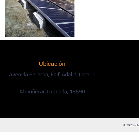
Ubicación
Avenida Baracoa, Edif. Adalid, Local 1
Almuñécar, Granada, 18690
© 2023 sola