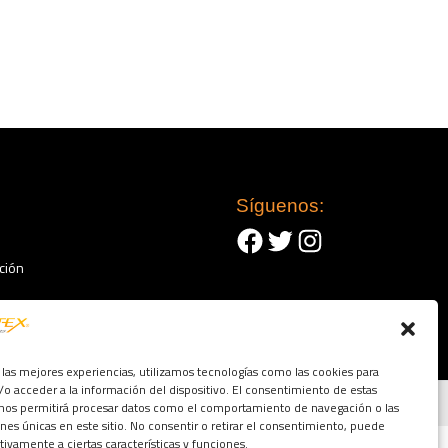
Síguenos:
Facebook
Twitter
Instagram
ción
 las mejores experiencias, utilizamos tecnologías como las cookies para
o acceder a la información del dispositivo. El consentimiento de estas
Condiciones
 nos permitirá procesar datos como el comportamiento de navegación o las
ones únicas en este sitio. No consentir o retirar el consentimiento, puede
tivamente a ciertas características y funciones.