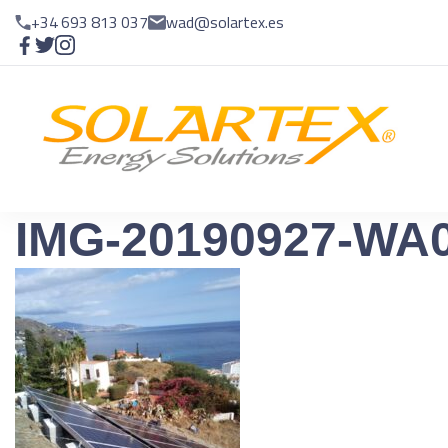
+34 693 813 037
wad@solartex.es
E
En
IMG-20190927-WA