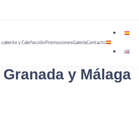
caliente y Calefacción
Promociones
Galería
Contacto
 Granada y Málaga – Solartex
n Granada y Málaga