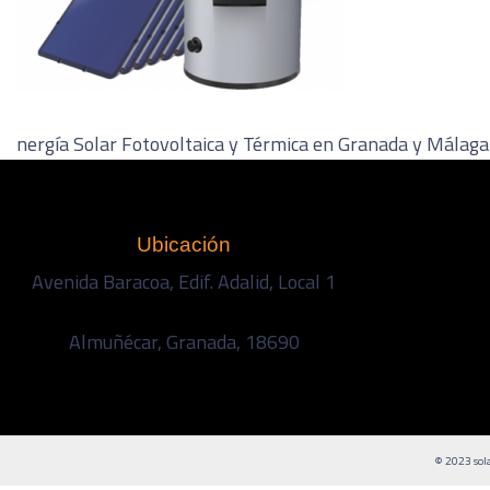
nergía Solar Fotovoltaica y Térmica en Granada y Málaga
Ubicación
Avenida Baracoa, Edif. Adalid, Local 1
Almuñécar, Granada, 18690
© 2023 sola