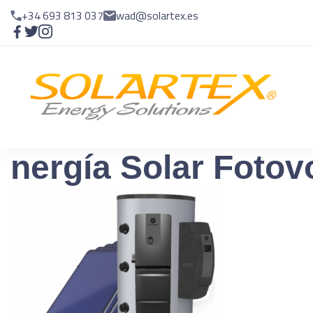
+34 693 813 037
wad@solartex.es
E
En
nergía Solar Fotov