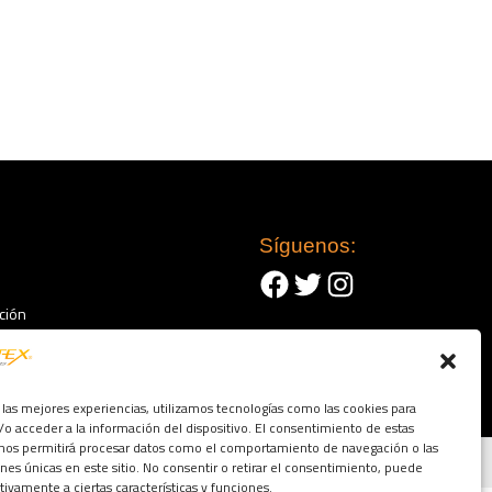
Síguenos:
Facebook
Twitter
Instagram
ción
 las mejores experiencias, utilizamos tecnologías como las cookies para
o acceder a la información del dispositivo. El consentimiento de estas
 nos permitirá procesar datos como el comportamiento de navegación o las
Condiciones
ones únicas en este sitio. No consentir o retirar el consentimiento, puede
tivamente a ciertas características y funciones.